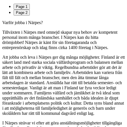
Page
1
Page
2
Varför jobba i Närpes?
Tillväxten i Närpes med omnejd skapar nya behov av kompetent
personal inom många branscher. I Närpes kan du hitta
drömjobbet! Närpes är känt för sin företagaranda och
entreprenörskap och idag finns cirka 1400 företag i Närpes.
Att jobba och leva i Närpes ger dig många möjligheter. Finland är ett
säkert land med starka sociala välfärdsprogram och balansen mellan
arbete och privatliv är viktig. Regelbundna arbetstider gör att det är
lätt att kombinera arbete och familjeliv. Arbetstiden kan variera från
fält till fält och mellan branscher, men den åtta timmar långa
arbetsdagen är standard. Anställda har rätt till betalda semester- och
semesterdagar. Vanligt är att man i Finland tar fyra veckor ledigt
under sommaren. Familjens välfärd och jämlikhet är två ideal som
upprätthålls av det finländska samhället och båda idealen är djupt
förankrade i arbetsplatsens politik och kultur. Detta syns bland annat
i att möjligheterna till familjeledighet är generös och barn under
skolåldern har rätt till kommunal dagvård enligt lag.
I Närpes strävar vi efter att göra anställningsmöjligheter tillgängliga