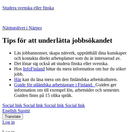
Studera svenska eller finska
Näringslivet i Närpes
Tips för att underlätta jobbsökandet
Läs jobbannonser, skapa nätverk, upprätthåll dina kunskaper
och kontakta direkt arbetsplatser som du är intresserad av.
Det lönar sig också att studera finska eller svenska.
Hos
InfoFinland
hittar du mera information om hur du söker
jobb.
Här
kan du läsa mera om den finländska arbetskulturen.
Guide för utländska arbetstagare i Finland.
Guiden ger
information om till exempel lön, arbetstider och semester.
Guiden finns på 15 olika språk.
Social link
Social link
Social link
Social link
English
Suomi
Translate
Log in