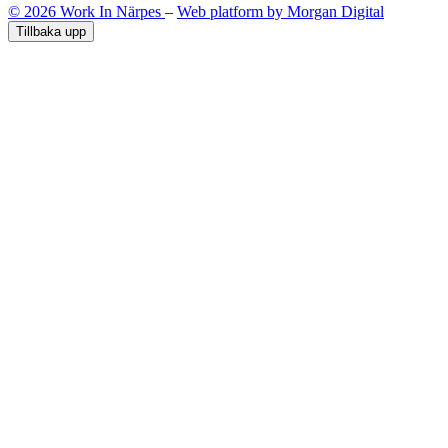
© 2026 Work In Närpes
–
Web platform by Morgan Digital
Tillbaka upp