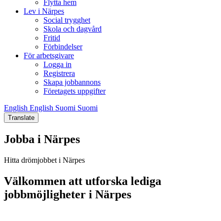
Flytta hem
Lev i Närpes
Social trygghet
Skola och dagvård
Fritid
Förbindelser
För arbetsgivare
Logga in
Registrera
Skapa jobbannons
Företagets uppgifter
English
English
Suomi
Suomi
Translate
Jobba i Närpes
Hitta drömjobbet i Närpes
Välkommen att utforska lediga
jobbmöjligheter i Närpes