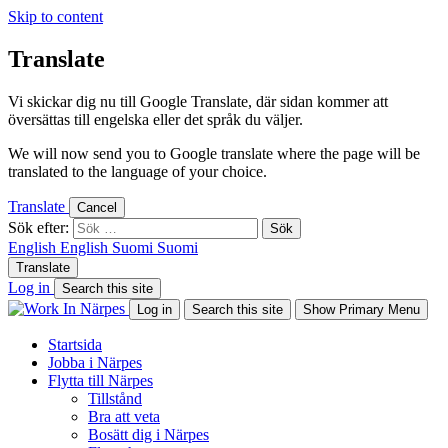
Skip to content
Translate
Vi skickar dig nu till Google Translate, där sidan kommer att
översättas till engelska eller det språk du väljer.
We will now send you to Google translate where the page will be
translated to the language of your choice.
Translate
Cancel
Sök efter:
English
English
Suomi
Suomi
Translate
Log in
Search this site
Log in
Search this site
Show Primary Menu
Startsida
Jobba i Närpes
Flytta till Närpes
Tillstånd
Bra att veta
Bosätt dig i Närpes