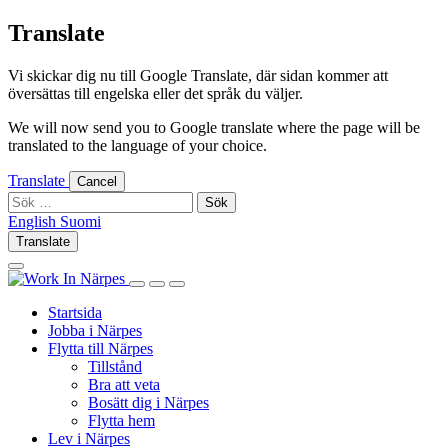
Skip
Translate
to
content
Vi skickar dig nu till Google Translate, där sidan kommer att
översättas till engelska eller det språk du väljer.
We will now send you to Google translate where the page will be
translated to the language of your choice.
Translate
Cancel
Sök
efter:
English
Suomi
English
Suomi
Translate
Log
Search
in
this
Log
Search
Show
site
in
this
Primary
Startsida
site
Menu
Jobba i Närpes
Flytta till Närpes
Tillstånd
Bra att veta
Bosätt dig i Närpes
Flytta hem
Lev i Närpes