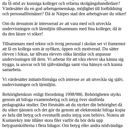
du få stöd av kunniga kolleger och erfarna skolgångshandledare?
Värdesätter du en god arbetsgemenskap, möjlighet till fortbildning
och personalförmåner? Då är Närpes stad den arbetsgivare du söker!
Om du dessutom är intresserad av att vara med och utveckla
undervisningen och lärmiljön tillsammans med fina kolleger, då är
du den lärare vi söker!
Tillsammans med rektor och övrig personal i skolan ser vi framemot
att få en kollega som är nyfiken, öppen och motiverad. Du sätter
eleven i fokus, tar tillvara elevers olika lärstilar och anpassar
undervisningen till dem. Vi arbetar för att våra elever ska känna sig
trygga, ta ansvar och bli självständiga samt visa hänsyn och kunna
samarbeta.
Vi värdesätter initiativförmåga och intresse av att utveckla sig själv,
undervisningen och lärmiljön.
Behörighetskrav enligt förordning 1998/986. Behörigheten styrks
genom att bifoga examensbetyg och intyg över slutförda
pedagogiska studier. Det förutsätts att du styrker din behörighet då
du söker tjänsten och det gör du genom att elektroniskt bifoga kopia
av hela ditt betyg och eventuellt andra intyg som behövs. Notera att
Kuntarekry inte tillåter stora filer varför du bör dela upp
betygsutskrifterna i flera bilagor. Om betyg eller andra nödvändiga