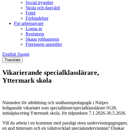
Social trygghet
Skola och dagvård
Fritid
Förbindelser
För arbetsgivare
Logga in
Registrera
Skapa jobbannons
Företagets uppgifter
English
Suomi
English
Suomi
Translate
Vikarierande specialklasslärare,
Yttermark skola
Nämnden för utbildning och småbarnspedagogik i Närpes
lediganslår vikariatet som speciallärare/specialklasslärare 0128,
initialplacering Yttermark skola, för tidpunkten 7.1.2026-30.5.2026.
Vill du arbeta i en kommun med passligt stora undervisningsgrupper,
en god timresurs och en välutvecklad specialundervisning? Önskar