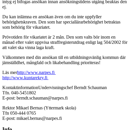
intyg ej bifogas ansökan innan ansökningstidens utgång beaktas den
ej.
Du kan inlämna en ansökan även om du inte uppfyller
behörighetskraven. Den som har speciallärarbehörighet betraktas
som behörig för vikariatet.
Prövotiden för vikariatet är 2 mån. Den som valts bör inom en
månad efter valet uppvisa straffregisterutdrag enligt lag 504/2002 för
att valet ska vinna laga kraft.
Välkommen med din ansökan till en utbildningsvänlig kommun där
jämställdhet, mångfald och likabehandling prioriteras!
Läs mer
http://www.narpes.fi
http://www.kuntarekry.fi
Kontaktinformation
Undervisningschef Berndt Schauman
Tfn. 040-5451802
E-post: berndt.schauman@narpes.fi
Rektor Mikael Bernas (Yttermark skola)
Tfn 050-444 0765
E-post: mikael.bernas@narpes.fi
Info