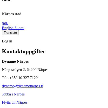
Närpes stad
Sök
Social
Social
Social
Social
English
Suomi
link
link
link
link
Translate
Log
Log in
in
Kontaktuppgifter
Dynamo Närpes
Närpesvägen 2, 64200 Närpes
Tfn. +358 10 327 7120
dynamo@dynamonarpes.fi
Jobba i Närpes
Flytta till Närpes