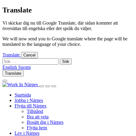
Skip
Translate
to
content
Vi skickar dig nu till Google Translate, där sidan kommer att
översättas till engelska eller det språk du väljer.
We will now send you to Google translate where the page will be
translated to the language of your choice.
Translate
Cancel
Sök
efter:
English
Suomi
English
Suomi
Translate
Log
Search
in
this
Log
Search
Show
site
in
this
Primary
Startsida
site
Menu
Jobba i Närpes
Flytta till Närpes
Tillstånd
Bra att veta
Bosätt dig i Närpes
Flytta hem
Lev i Närpes