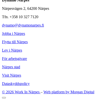
Dynamo Närpes
Närpesvägen 2, 64200 Närpes
Tfn. +358 10 327 7120
dynamo@dynamonarpes.fi
Jobba i Närpes
Flytta till Närpes
Lev i Närpes
För arbetsgivare
Närpes stad
Visit Närpes
Dataskyddspolicy
© 2026 Work In Närpes
–
Web platform by Morgan Digital
Tillbaka
upp