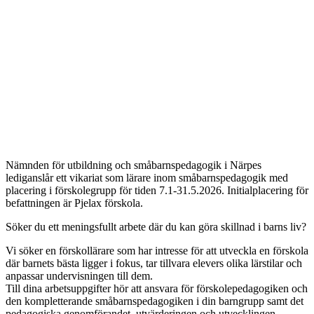
Nämnden för utbildning och småbarnspedagogik i Närpes
lediganslår ett vikariat som lärare inom småbarnspedagogik med
placering i förskolegrupp för tiden 7.1-31.5.2026. Initialplacering för
befattningen är Pjelax förskola.
Söker du ett meningsfullt arbete där du kan göra skillnad i barns liv?
Vi söker en förskollärare som har intresse för att utveckla en förskola
där barnets bästa ligger i fokus, tar tillvara elevers olika lärstilar och
anpassar undervisningen till dem.
Till dina arbetsuppgifter hör att ansvara för förskolepedagogiken och
den kompletterande småbarnspedagogiken i din barngrupp samt det
pedagogiska genomförandet, utvärderingen och utvecklingen