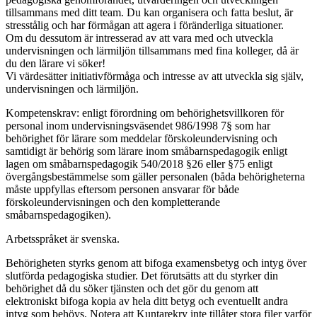
tillsammans med ditt team. Du kan organisera och fatta beslut, är
stresstålig och har förmågan att agera i föränderliga situationer.
Om du dessutom är intresserad av att vara med och utveckla
undervisningen och lärmiljön tillsammans med fina kolleger, då är
du den lärare vi söker!
Vi värdesätter initiativförmåga och intresse av att utveckla sig själv,
undervisningen och lärmiljön.
Kompetenskrav: enligt förordning om behörighetsvillkoren för
personal inom undervisningsväsendet 986/1998 7§ som har
behörighet för lärare som meddelar förskoleundervisning och
samtidigt är behörig som lärare inom småbarnspedagogik enligt
lagen om småbarnspedagogik 540/2018 §26 eller §75 enligt
övergångsbestämmelse som gäller personalen (båda behörigheterna
måste uppfyllas eftersom personen ansvarar för både
förskoleundervisningen och den kompletterande
småbarnspedagogiken).
Arbetsspråket är svenska.
Behörigheten styrks genom att bifoga examensbetyg och intyg över
slutförda pedagogiska studier. Det förutsätts att du styrker din
behörighet då du söker tjänsten och det gör du genom att
elektroniskt bifoga kopia av hela ditt betyg och eventuellt andra
intyg som behövs. Notera att Kuntarekry inte tillåter stora filer varför