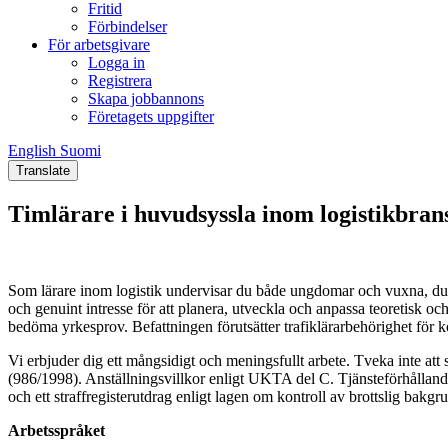
Fritid
Förbindelser
För arbetsgivare
Logga in
Registrera
Skapa jobbannons
Företagets uppgifter
English
Suomi
English
Suomi
Translate
Timlärare i huvudsyssla inom logistikbran
Som lärare inom logistik undervisar du både ungdomar och vuxna, du ä
och genuint intresse för att planera, utveckla och anpassa teoretisk o
bedöma yrkesprov. Befattningen förutsätter trafiklärarbehörighet för 
Vi erbjuder dig ett mångsidigt och meningsfullt arbete. Tveka inte at
(986/1998). Anställningsvillkor enligt UKTA del C. Tjänsteförhållandet
och ett straffregisterutdrag enligt lagen om kontroll av brottslig ba
Arbetsspråket