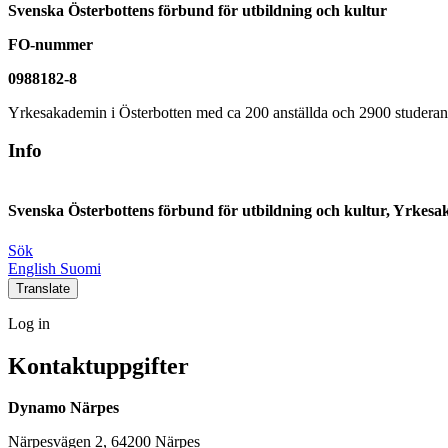
Svenska Österbottens förbund för utbildning och kultur
FO-nummer
0988182-8
Yrkesakademin i Österbotten med ca 200 anställda och 2900 studerand
Info
Svenska Österbottens förbund för utbildning och kultur, Yrkesa
Sök
Social
Social
Social
Social
English
Suomi
link
link
link
link
Translate
Log
Log in
in
Kontaktuppgifter
Dynamo Närpes
Närpesvägen 2, 64200 Närpes