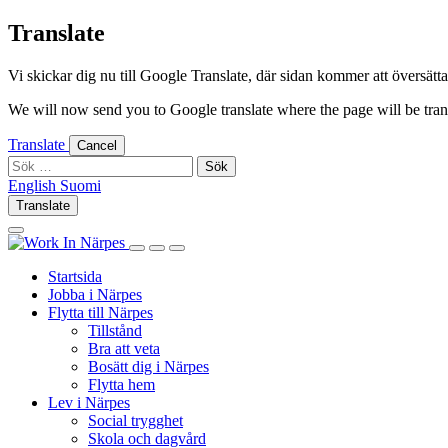
Skip
Translate
to
content
Vi skickar dig nu till Google Translate, där sidan kommer att översättas 
We will now send you to Google translate where the page will be trans
Translate
Cancel
Sök
efter:
English
Suomi
English
Suomi
Translate
Log
Search
in
this
Log
Search
Show
site
in
this
Primary
Startsida
site
Menu
Jobba i Närpes
Flytta till Närpes
Tillstånd
Bra att veta
Bosätt dig i Närpes
Flytta hem
Lev i Närpes
Social trygghet
Skola och dagvård