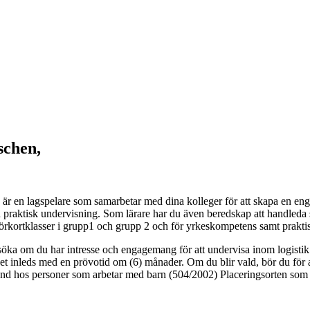
schen,
r en lagspelare som samarbetar med dina kolleger för att skapa en eng
ch praktisk undervisning. Som lärare har du även beredskap att handleda
körkortklasser i grupp1 och grupp 2 och för yrkeskompetens samt praktis
t söka om du har intresse och engagemang för att undervisa inom logisti
 inleds med en prövotid om (6) månader. Om du blir vald, bör du för att v
kgrund hos personer som arbetar med barn (504/2002) Placeringsorten som