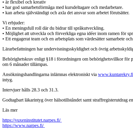
• är flexibel och kreativ
• har god samarbetsförmåga med kursdeltagare och medarbetare.
• kan arbeta självständigt och axla det ansvar som arbetet förutsätter.
Vi erbjuder:
• En meningsfull roll där du bidrar till språkutveckling.
• Möjlighet att utveckla och förverkliga egna idéer inom ramen för sp
• Ett engagerat team och en arbetsplats som värdesätter samarbete och
Lärarbefattningen har undervisningsskyldighet och övrig arbetsskyldi
Behörighetskrav enligt §18 i förordningen om behörighetsvillkor för
om 6 månader tillämpas.
Ansökningshandlingarna inlämnas elektroniskt via
www.kuntarekry.f
intyg.
Intervjuer hålls 28.3 och 31.3.
Godtagbart läkarintyg över hälsotillståndet samt straffregisterutdrag e
Läs mer
https://vuxeninstitutet.narpes.fi/
https://www.narpes.fi/