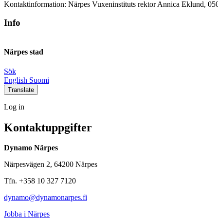
Kontaktinformation:
Närpes Vuxeninstituts rektor Annica Eklund, 05
Info
Närpes stad
Sök
Social
Social
Social
Social
English
Suomi
link
link
link
link
Translate
Log
Log in
in
Kontaktuppgifter
Dynamo Närpes
Närpesvägen 2, 64200 Närpes
Tfn. +358 10 327 7120
dynamo@dynamonarpes.fi
Jobba i Närpes