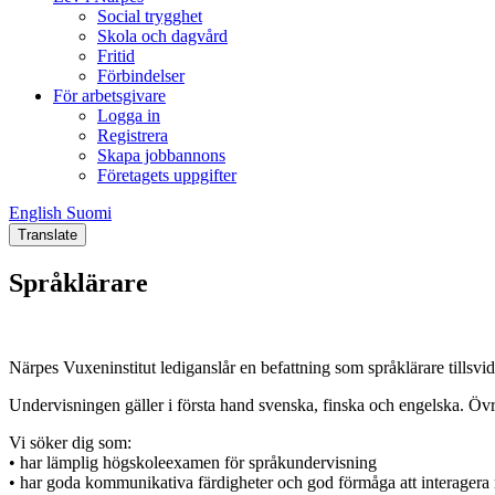
Social trygghet
Skola och dagvård
Fritid
Förbindelser
För arbetsgivare
Logga in
Registrera
Skapa jobbannons
Företagets uppgifter
English
Suomi
English
Suomi
Translate
Språklärare
Närpes Vuxeninstitut lediganslår en befattning som språklärare tillsvid
Undervisningen gäller i första hand svenska, finska och engelska. Öv
Vi söker dig som:
• har lämplig högskoleexamen för språkundervisning
• har goda kommunikativa färdigheter och god förmåga att interagera 