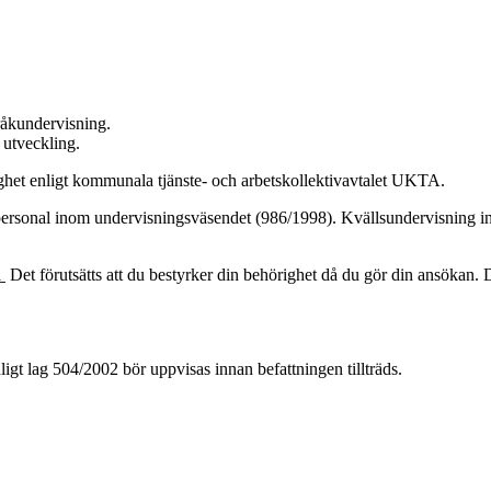
råkundervisning.
 utveckling.
ghet enligt kommunala tjänste- och arbetskollektivavtalet UKTA.
 personal inom undervisningsväsendet (986/1998). Kvällsundervisning in
i
Det förutsätts att du bestyrker din behörighet då du gör din ansökan. 
nligt lag 504/2002 bör uppvisas innan befattningen tillträds.