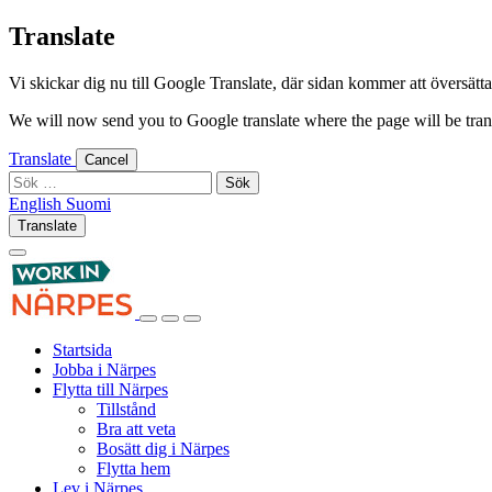
Skip
Translate
to
content
Vi skickar dig nu till Google Translate, där sidan kommer att översättas 
We will now send you to Google translate where the page will be trans
Translate
Cancel
Sök
efter:
English
Suomi
English
Suomi
Translate
Log
Search
in
this
site
Log
Search
Show
in
this
Primary
Startsida
site
Menu
Jobba i Närpes
Flytta till Närpes
Tillstånd
Bra att veta
Bosätt dig i Närpes
Flytta hem
Lev i Närpes