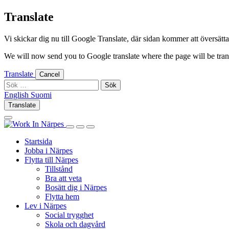
Skip
Translate
to
content
Vi skickar dig nu till Google Translate, där sidan kommer att översättas 
We will now send you to Google translate where the page will be trans
Translate
Cancel
Sök
efter:
English
Suomi
English
Suomi
Translate
Log
Search
in
this
Log
Search
Show
site
in
this
Primary
Startsida
site
Menu
Jobba i Närpes
Flytta till Närpes
Tillstånd
Bra att veta
Bosätt dig i Närpes
Flytta hem
Lev i Närpes
Social trygghet
Skola och dagvård