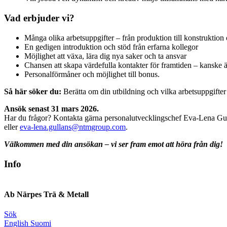
Vad erbjuder vi?
Många olika arbetsuppgifter – från produktion till konstruktion
En gedigen introduktion och stöd från erfarna kollegor
Möjlighet att växa, lära dig nya saker och ta ansvar
Chansen att skapa värdefulla kontakter för framtiden – kanske 
Personalförmåner och möjlighet till bonus.
Så här söker du:
Berätta om din utbildning och vilka arbetsuppgifter 
Ansök senast 31 mars 2026.
Har du frågor? Kontakta gärna personalutvecklingschef Eva-Lena G
eller
eva-lena.gullans@ntmgroup.com
.
Välkommen med din ansökan – vi ser fram emot att höra från dig!
Info
Ab Närpes Trä & Metall
Sök
Social
Social
Social
Social
English
Suomi