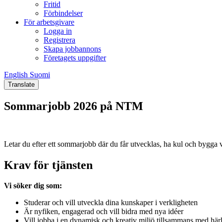
Fritid
Förbindelser
För arbetsgivare
Logga in
Registrera
Skapa jobbannons
Företagets uppgifter
English
Suomi
English
Suomi
Translate
Sommarjobb 2026 på NTM
Letar du efter ett sommarjobb där du får utvecklas, ha kul och bygga
Krav för tjänsten
Vi söker dig som:
Studerar och vill utveckla dina kunskaper i verkligheten
Är nyfiken, engagerad och vill bidra med nya idéer
Vill jobba i en dynamisk och kreativ miljö tillsammans med härl