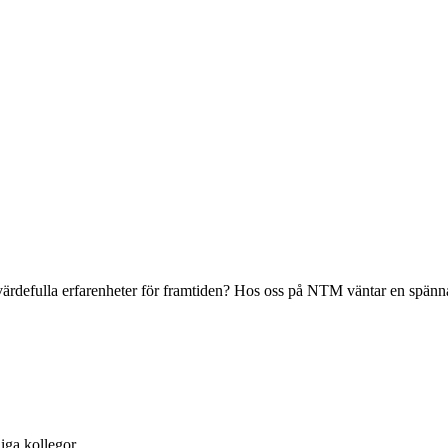
 värdefulla erfarenheter för framtiden? Hos oss på NTM väntar en spän
iga kollegor