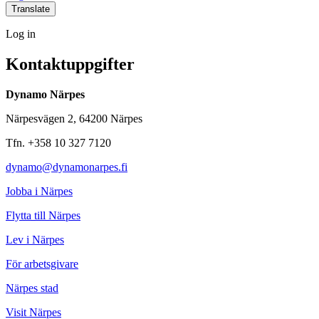
link
link
link
link
Translate
Log
Log in
in
Kontaktuppgifter
Dynamo Närpes
Närpesvägen 2, 64200 Närpes
Tfn. +358 10 327 7120
dynamo@dynamonarpes.fi
Jobba i Närpes
Flytta till Närpes
Lev i Närpes
För arbetsgivare
Närpes stad
Visit Närpes