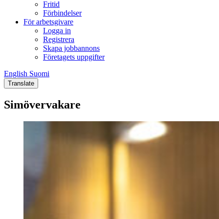
Fritid
Förbindelser
För arbetsgivare
Logga in
Registrera
Skapa jobbannons
Företagets uppgifter
English
Suomi
English
Suomi
Translate
Simövervakare