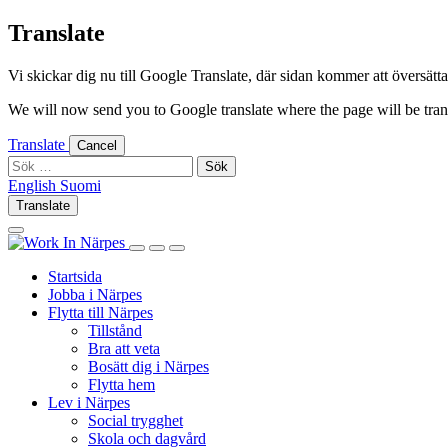
Skip
Translate
to
content
Vi skickar dig nu till Google Translate, där sidan kommer att översättas 
We will now send you to Google translate where the page will be trans
Translate
Cancel
Sök
efter:
English
Suomi
English
Suomi
Translate
Log
Search
in
this
Log
Search
Show
site
in
this
Primary
Startsida
site
Menu
Jobba i Närpes
Flytta till Närpes
Tillstånd
Bra att veta
Bosätt dig i Närpes
Flytta hem
Lev i Närpes
Social trygghet
Skola och dagvård