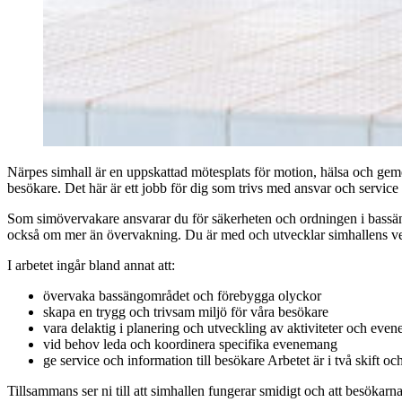
Närpes simhall är en uppskattad mötesplats för motion, hälsa och ge
besökare. Det här är ett jobb för dig som trivs med ansvar och servic
Som simövervakare ansvarar du för säkerheten och ordningen i bassä
också om mer än övervakning. Du är med och utvecklar simhallens verks
I arbetet ingår bland annat att:
övervaka bassängområdet och förebygga olyckor
skapa en trygg och trivsam miljö för våra besökare
vara delaktig i planering och utveckling av aktiviteter och eve
vid behov leda och koordinera specifika evenemang
ge service och information till besökare Arbetet är i två skift 
Tillsammans ser ni till att simhallen fungerar smidigt och att besökarna