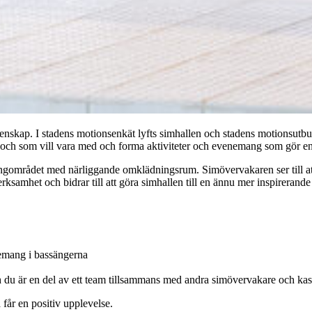
menskap. I stadens motionsenkät lyfts simhallen och stadens motionsut
e och som vill vara med och forma aktiviteter och evenemang som gör en 
ngområdet med närliggande omklädningsrum. Simövervakaren ser till at
amhet och bidrar till att göra simhallen till en ännu mer inspirerande 
nemang i bassängerna
och du är en del av ett team tillsammans med andra simövervakare och ka
 får en positiv upplevelse.