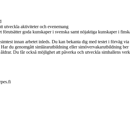
d
att utveckla aktiviteter och evenemang
 förutsätter goda kunskaper i svenska samt nöjaktiga kunskaper i finsk
simtest innan arbetet inleds. Du kan bekanta dig med testet i förväg 
 Har du genomgått simlärarutbildning eller simövervakarutbildning ber 
la åldrar. Du får också möjlighet att påverka och utveckla simhallens ve
pes.fi