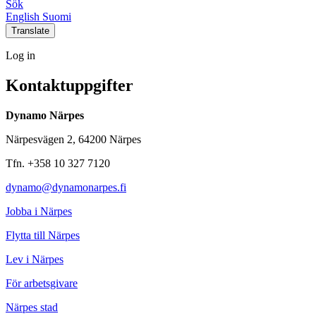
Sök
Social
Social
Social
Social
English
Suomi
link
link
link
link
Translate
Log
Log in
in
Kontaktuppgifter
Dynamo Närpes
Närpesvägen 2, 64200 Närpes
Tfn. +358 10 327 7120
dynamo@dynamonarpes.fi
Jobba i Närpes
Flytta till Närpes
Lev i Närpes
För arbetsgivare
Närpes stad