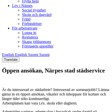
Flytta hem
Lev i Närpes
Social trygghet
Skola och dagvård
Fritid
Förbindelser
För arbetsgivare
Logga in
Registrera
Skapa jobbannons
Företagets uppgifter
English
English
Suomi
Suomi
Translate
Öppen ansökan, Närpes stad städservice
Är du intresserad av städarbete? Intresserad av sommarjobb? Lämna
gärna in en öppen ansökan, vikarier och inhoppare för kortare och
längre tider söks kontinuerligt.
Arbetsplatsen kan vara t.ex. skola eller daghem.
Arbetstiden varierar, arbetet sker i huvudsak under dagtid på