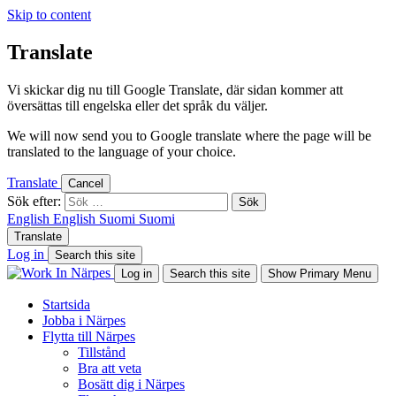
Skip to content
Translate
Vi skickar dig nu till Google Translate, där sidan kommer att
översättas till engelska eller det språk du väljer.
We will now send you to Google translate where the page will be
translated to the language of your choice.
Translate
Cancel
Sök efter:
English
English
Suomi
Suomi
Translate
Log in
Search this site
Log in
Search this site
Show Primary Menu
Startsida
Jobba i Närpes
Flytta till Närpes
Tillstånd
Bra att veta
Bosätt dig i Närpes