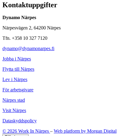
Kontaktuppgifter
Dynamo Närpes
Närpesvägen 2, 64200 Närpes
Tfn. +358 10 327 7120
dynamo@dynamonarpes.fi
Jobba i Närpes
Flytta till Närpes
Lev i Närpes
För arbetsgivare
Närpes stad
Visit Närpes
Dataskyddspolicy
© 2026 Work In Närpes
–
Web platform by Morgan Digital