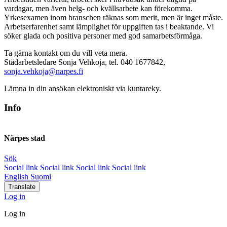
vardagar, men även helg- och kvällsarbete kan förekomma.
Yrkesexamen inom branschen räknas som merit, men är inget måste.
Arbetserfarenhet samt lämplighet för uppgiften tas i beaktande. Vi
söker glada och positiva personer med god samarbetsförmåga.
Ta gärna kontakt om du vill veta mera.
Städarbetsledare Sonja Vehkoja, tel. 040 1677842,
sonja.vehkoja@narpes.fi
Lämna in din ansökan elektroniskt via kuntareky.
Info
Närpes stad
Sök
Social link
Social link
Social link
Social link
English
Suomi
Translate
Log in
Log in