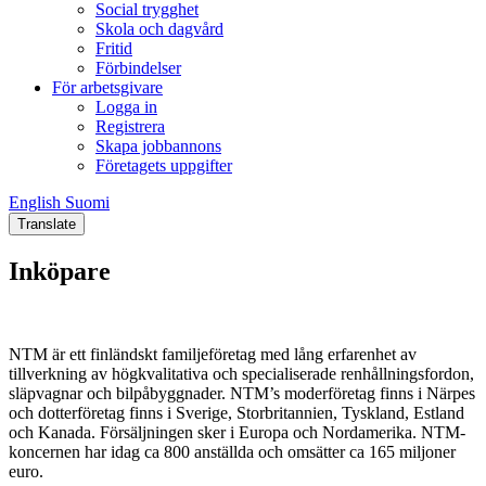
Social trygghet
Skola och dagvård
Fritid
Förbindelser
För arbetsgivare
Logga in
Registrera
Skapa jobbannons
Företagets uppgifter
English
Suomi
English
Suomi
Translate
Inköpare
NTM är ett finländskt familjeföretag med lång erfarenhet av
tillverkning av högkvalitativa och specialiserade renhållningsfordon,
släpvagnar och bilpåbyggnader. NTM’s moderföretag finns i Närpes
och dotterföretag finns i Sverige, Storbritannien, Tyskland, Estland
och Kanada. Försäljningen sker i Europa och Nordamerika. NTM-
koncernen har idag ca 800 anställda och omsätter ca 165 miljoner
euro.