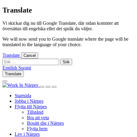
Skip
Translate
to
content
Vi skickar dig nu till Google Translate, där sidan kommer att
översättas till engelska eller det språk du väljer.
We will now send you to Google translate where the page will be
translated to the language of your choice.
Translate
Cancel
Sök
efter:
English
Suomi
English
Suomi
Translate
Log
Search
in
this
Log
Search
Show
site
in
this
Primary
Startsida
site
Menu
Jobba i Närpes
Flytta till Närpes
Tillstånd
Bra att veta
Bosätt dig i Närpes
Flytta hem
Lev i Närpes