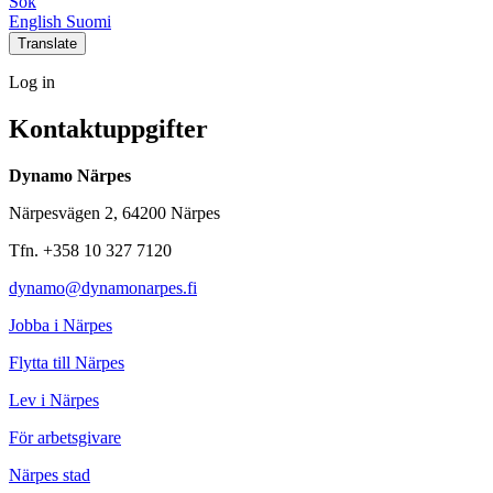
Sök
Social
Social
Social
Social
English
Suomi
link
link
link
link
Translate
Log
Log in
in
Kontaktuppgifter
Dynamo Närpes
Närpesvägen 2, 64200 Närpes
Tfn. +358 10 327 7120
dynamo@dynamonarpes.fi
Jobba i Närpes
Flytta till Närpes
Lev i Närpes
För arbetsgivare
Närpes stad