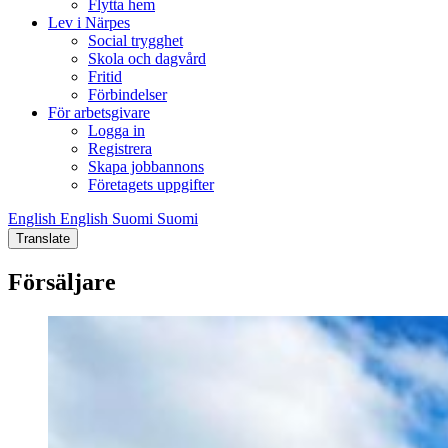
Flytta hem
Lev i Närpes
Social trygghet
Skola och dagvård
Fritid
Förbindelser
För arbetsgivare
Logga in
Registrera
Skapa jobbannons
Företagets uppgifter
English
English
Suomi
Suomi
Translate
Försäljare