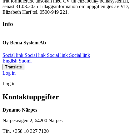
fritt formulerade ansökan med CV till elizabeth@bemasystem.fi,
senast 31.03.2025 Tilläggsinformation om uppgiften ges av VD,
Elizabeth Harf tel. 0500-949 221.
Info
Oy Bema System Ab
Social link
Social link
Social link
Social link
English
Suomi
Translate
Log in
Log in
Kontaktuppgifter
Dynamo Närpes
Närpesvägen 2, 64200 Närpes
Tfn. +358 10 327 7120