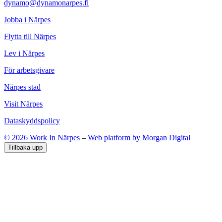
dynamo@dynamonarpes.fi
Jobba i Närpes
Flytta till Närpes
Lev i Närpes
För arbetsgivare
Närpes stad
Visit Närpes
Dataskyddspolicy
© 2026 Work In Närpes
–
Web platform by Morgan Digital
Tillbaka upp