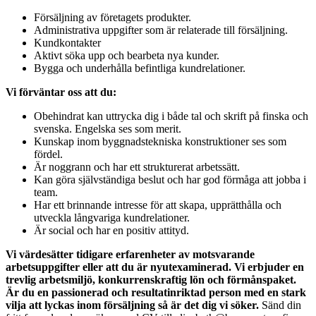
Försäljning av företagets produkter.
Administrativa uppgifter som är relaterade till försäljning.
Kundkontakter
Aktivt söka upp och bearbeta nya kunder.
Bygga och underhålla befintliga kundrelationer.
Vi förväntar oss att du:
Obehindrat kan uttrycka dig i både tal och skrift på finska och
svenska. Engelska ses som merit.
Kunskap inom byggnadstekniska konstruktioner ses som
fördel.
Är noggrann och har ett strukturerat arbetssätt.
Kan göra självständiga beslut och har god förmåga att jobba i
team.
Har ett brinnande intresse för att skapa, upprätthålla och
utveckla långvariga kundrelationer.
Är social och har en positiv attityd.
Vi värdesätter tidigare erfarenheter av motsvarande
arbetsuppgifter eller att du är nyutexaminerad. Vi erbjuder en
trevlig arbetsmiljö, konkurrenskraftig lön och förmånspaket.
Är du en passionerad och resultatinriktad person med en stark
vilja att lyckas inom försäljning så är det dig vi söker.
Sänd din