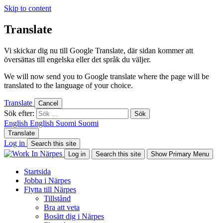
Skip to content
Translate
Vi skickar dig nu till Google Translate, där sidan kommer att
översättas till engelska eller det språk du väljer.
We will now send you to Google translate where the page will be
translated to the language of your choice.
Translate
Cancel
Sök efter:
English
English
Suomi
Suomi
Translate
Log in
Search this site
Log in
Search this site
Show Primary Menu
Startsida
Jobba i Närpes
Flytta till Närpes
Tillstånd
Bra att veta
Bosätt dig i Närpes