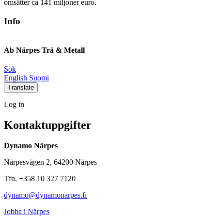
omsätter ca 141 miljoner euro.
Info
Ab Närpes Trä & Metall
Sök
Social
Social
Social
Social
English
Suomi
link
link
link
link
Translate
Log
Log in
in
Kontaktuppgifter
Dynamo Närpes
Närpesvägen 2, 64200 Närpes
Tfn. +358 10 327 7120
dynamo@dynamonarpes.fi
Jobba i Närpes