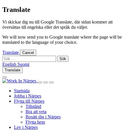
Skip
Translate
to
content
Vi skickar dig nu till Google Translate, där sidan kommer att
översättas till engelska eller det språk du väljer.
We will now send you to Google translate where the page will be
translated to the language of your choice.
Translate
Cancel
Sök
efter:
English
Suomi
English
Suomi
Translate
Log
Search
in
this
Log
Search
Show
site
in
this
Primary
Startsida
site
Menu
Jobba i Närpes
Flytta till Närpes
Tillstånd
Bra att veta
Bosätt dig i Närpes
Flytta hem
Lev i Närpes