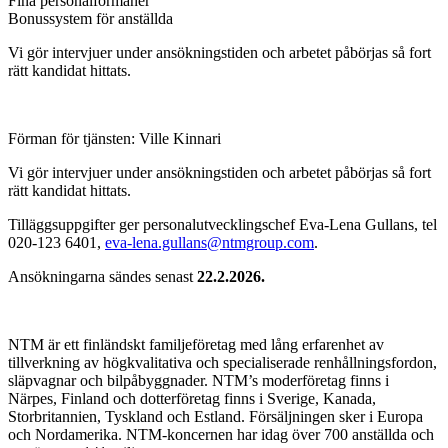
Fina personalförmåner
Bonussystem för anställda
Vi gör intervjuer under ansökningstiden och arbetet påbörjas så fort
rätt kandidat hittats.
Förman för tjänsten: Ville Kinnari
Vi gör intervjuer under ansökningstiden och arbetet påbörjas så fort
rätt kandidat hittats.
Tilläggsuppgifter ger personalutvecklingschef Eva-Lena Gullans, tel
020-123 6401,
eva-lena.gullans@ntmgroup.com
.
Ansökningarna sändes senast
22.2.2026.
NTM är ett finländskt familjeföretag med lång erfarenhet av
tillverkning av högkvalitativa och specialiserade renhållningsfordon,
släpvagnar och bilpåbyggnader. NTM’s moderföretag finns i
Närpes, Finland och dotterföretag finns i Sverige, Kanada,
Storbritannien, Tyskland och Estland. Försäljningen sker i Europa
och Nordamerika. NTM-koncernen har idag över 700 anställda och