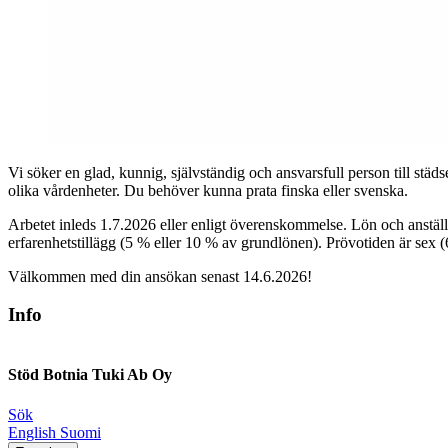
Vi söker en glad, kunnig, självständig och ansvarsfull person till städ
olika vårdenheter. Du behöver kunna prata finska eller svenska.
Arbetet inleds 1.7.2026 eller enligt överenskommelse. Lön och anställ
erfarenhetstillägg (5 % eller 10 % av grundlönen). Prövotiden är sex 
Välkommen med din ansökan senast 14.6.2026!
Info
Stöd Botnia Tuki Ab Oy
Sök
Social
Social
Social
Social
English
Suomi