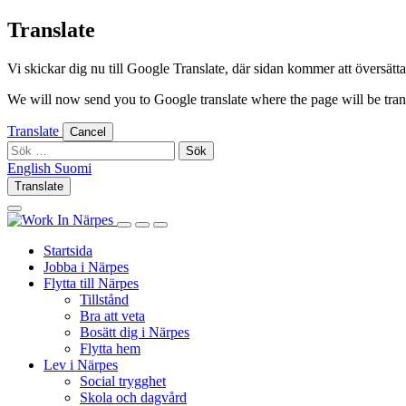
Skip
Translate
to
content
Vi skickar dig nu till Google Translate, där sidan kommer att översättas 
We will now send you to Google translate where the page will be trans
Translate
Cancel
Sök
efter:
English
Suomi
English
Suomi
Translate
Log
Search
in
this
Log
Search
Show
site
in
this
Primary
Startsida
site
Menu
Jobba i Närpes
Flytta till Närpes
Tillstånd
Bra att veta
Bosätt dig i Närpes
Flytta hem
Lev i Närpes
Social trygghet
Skola och dagvård