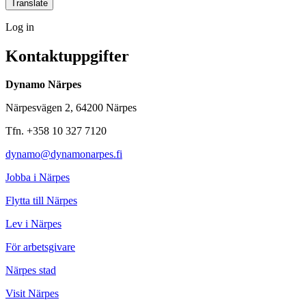
link
link
link
link
Translate
Log
Log in
in
Kontaktuppgifter
Dynamo Närpes
Närpesvägen 2, 64200 Närpes
Tfn. +358 10 327 7120
dynamo@dynamonarpes.fi
Jobba i Närpes
Flytta till Närpes
Lev i Närpes
För arbetsgivare
Närpes stad
Visit Närpes