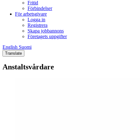
Fritid
Förbindelser
För arbetsgivare
Logga in
Registrera
Skapa jobbannons
Företagets uppgifter
English
Suomi
English
Suomi
Translate
Anstaltsvårdare