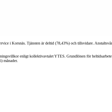
service i Korsnäs. Tjänsten är deltid (78,43%) och tillsvidare. Anstaltsv
ningsvillkor enligt kollektivavtalet YTES. Grundlönen för heltidsarbet
(6) månader.