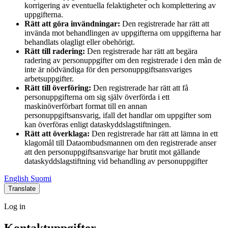
korrigering av eventuella felaktigheter och komplettering av
uppgifterna.
Rätt att göra invändningar:
Den registrerade har rätt att
invända mot behandlingen av uppgifterna om uppgifterna har
behandlats olagligt eller obehörigt.
Rätt till radering:
Den registrerade har rätt att begära
radering av personuppgifter om den registrerade i den mån de
inte är nödvändiga för den personuppgiftsansvariges
arbetsuppgifter.
Rätt till överföring:
Den registrerade har rätt att få
personuppgifterna om sig själv överförda i ett
maskinöverförbart format till en annan
personuppgiftsansvarig, ifall det handlar om uppgifter som
kan överföras enligt dataskyddslagstiftningen.
Rätt att överklaga:
Den registrerade har rätt att lämna in ett
klagomål till Dataombudsmannen om den registrerade anser
att den personuppgiftsansvarige har brutit mot gällande
dataskyddslagstiftning vid behandling av personuppgifter
Social
Social
Social
Social
English
Suomi
link
link
link
link
Translate
Log
Log in
in