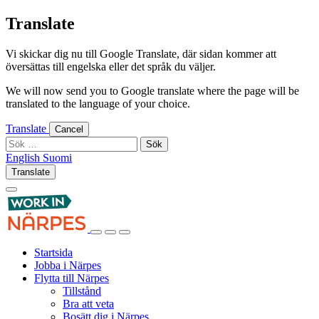
Skip
Translate
to
content
Vi skickar dig nu till Google Translate, där sidan kommer att
översättas till engelska eller det språk du väljer.
We will now send you to Google translate where the page will be
translated to the language of your choice.
Translate
Cancel
Sök
efter:
English
Suomi
English
Suomi
Translate
Log
Search
in
this
site
Log
Search
Show
in
this
Primary
Startsida
site
Menu
Jobba i Närpes
Flytta till Närpes
Tillstånd
Bra att veta
Bosätt dig i Närpes