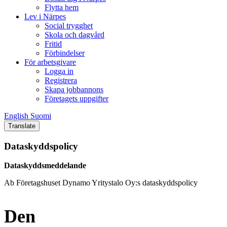
Flytta hem
Lev i Närpes
Social trygghet
Skola och dagvård
Fritid
Förbindelser
För arbetsgivare
Logga in
Registrera
Skapa jobbannons
Företagets uppgifter
English
Suomi
English
Suomi
Translate
Dataskyddspolicy
Dataskyddsmeddelande
Ab Företagshuset Dynamo Yritystalo Oy:s dataskyddspolicy
Den