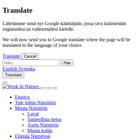
Skip
Translate
to
content
Lähetämme sinut nyt Google-kääntäjään, jossa sivu käännetään
englanniksi tai valitsemallesi kielelle.
We will now send you to Google translate where the page will be
translated to the language of your choice.
Translate
Cancel
Haku:
English
Svenska
English
Svenska
Translate
Log
Search
in
this
Log
Search
Show
site
in
this
Primary
Etusivu
site
Menu
Tule töihin Närpiöön
Muuta Närpiöön
Luvat
Tarpeellista tietoa
Asetu Närpiöön
Muuta kotiin
Elämää Närpiössä