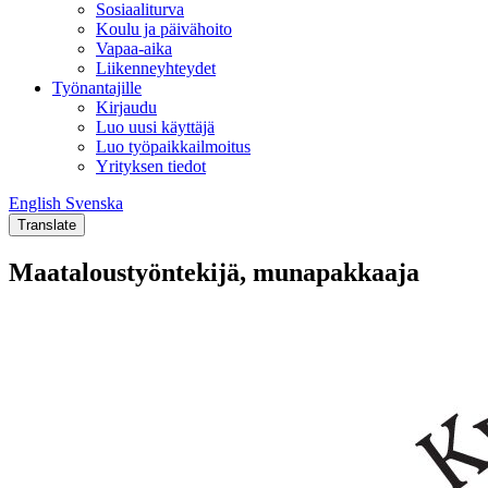
Sosiaaliturva
Koulu ja päivähoito
Vapaa-aika
Liikenneyhteydet
Työnantajille
Kirjaudu
Luo uusi käyttäjä
Luo työpaikkailmoitus
Yrityksen tiedot
English
Svenska
English
Svenska
Translate
Maataloustyöntekijä, munapakkaaja