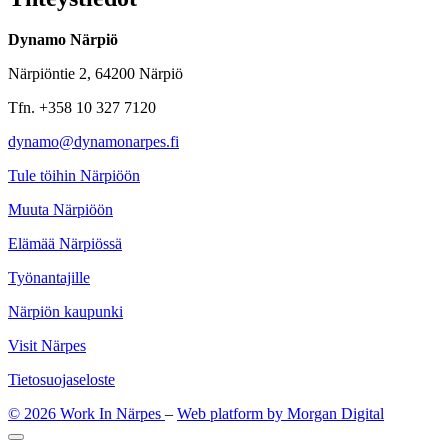
Dynamo Närpiö
Närpiöntie 2, 64200 Närpiö
Tfn. +358 10 327 7120
dynamo@dynamonarpes.fi
Tule töihin Närpiöön
Muuta Närpiöön
Elämää Närpiössä
Työnantajille
Närpiön kaupunki
Visit Närpes
Tietosuojaseloste
© 2026 Work In Närpes
–
Web platform by Morgan Digital
Takaisin