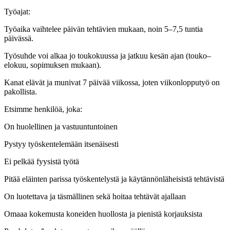
Työajat:
Työaika vaihtelee päivän tehtävien mukaan, noin 5–7,5 tuntia
päivässä.
Työsuhde voi alkaa jo toukokuussa ja jatkuu kesän ajan (touko–
elokuu, sopimuksen mukaan).
Kanat elävät ja munivat 7 päivää viikossa, joten viikonlopputyö on
pakollista.
Etsimme henkilöä, joka:
On huolellinen ja vastuuntuntoinen
Pystyy työskentelemään itsenäisesti
Ei pelkää fyysistä työtä
Pitää eläinten parissa työskentelystä ja käytännönläheisistä tehtävistä
On luotettava ja täsmällinen sekä hoitaa tehtävät ajallaan
Omaaa kokemusta koneiden huollosta ja pienistä korjauksista