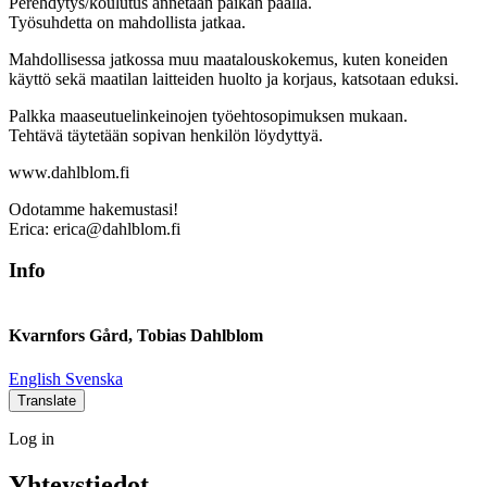
Perehdytys/koulutus annetaan paikan päällä.
Työsuhdetta on mahdollista jatkaa.
Mahdollisessa jatkossa muu maatalouskokemus, kuten koneiden
käyttö sekä maatilan laitteiden huolto ja korjaus, katsotaan eduksi.
Palkka maaseutuelinkeinojen työehtosopimuksen mukaan.
Tehtävä täytetään sopivan henkilön löydyttyä.
www.dahlblom.fi
Odotamme hakemustasi!
Erica: erica@dahlblom.fi
Info
Kvarnfors Gård, Tobias Dahlblom
Social
Social
Social
Social
English
Svenska
link
link
link
link
Translate
Log
Log in
in
Yhteystiedot