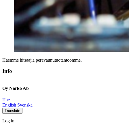
Haemme hitsaajia perävaunutuotantoomme.
Info
Oy Närko Ab
Hae
Social
Social
Social
Social
English
Svenska
link
link
link
link
Translate
Log
Log in
in