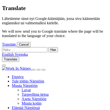
Skip
Translate
to
content
Lähetämme sinut nyt Google-kääntäjään, jossa sivu käännetään
englanniksi tai valitsemallesi kielelle.
We will now send you to Google translate where the page will be
translated to the language of your choice.
Translate
Cancel
Haku:
English
Svenska
English
Svenska
Translate
Log
Search
in
this
Log
Search
Show
site
in
this
Primary
Etusivu
site
Menu
Tule töihin Närpiöön
Muuta Närpiöön
Luvat
Tarpeellista tietoa
Asetu Närpiöön
Muuta kotiin
Elämää Närpiössä