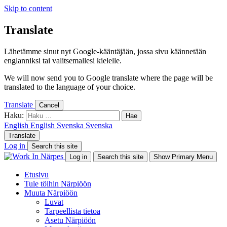
Skip to content
Translate
Lähetämme sinut nyt Google-kääntäjään, jossa sivu käännetään
englanniksi tai valitsemallesi kielelle.
We will now send you to Google translate where the page will be
translated to the language of your choice.
Translate
Cancel
Haku:
English
English
Svenska
Svenska
Translate
Log in
Search this site
Log in
Search this site
Show Primary Menu
Etusivu
Tule töihin Närpiöön
Muuta Närpiöön
Luvat
Tarpeellista tietoa
Asetu Närpiöön