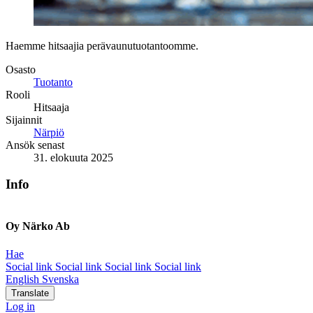
Haemme hitsaajia perävaunutuotantoomme.
Osasto
Tuotanto
Rooli
Hitsaaja
Sijainnit
Närpiö
Ansök senast
31. elokuuta 2025
Info
Oy Närko Ab
Hae
Social link
Social link
Social link
Social link
English
Svenska
Translate
Log in