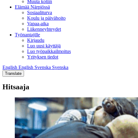
Muuta kotiin
Elämää Närpiössä
Sosiaaliturva
Koulu ja päivähoito
Vapaa-aika
Liikenneyhteydet
Työnantajille
Kirjaudu
Luo uusi käyttäjä
Luo työpaikkailmoitus
Yrityksen tiedot
English
English
Svenska
Svenska
Translate
Hitsaaja