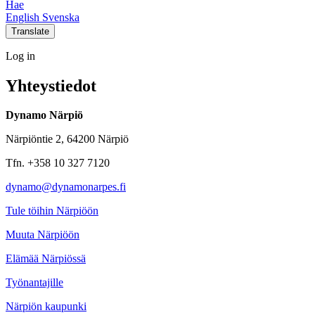
Hae
Social
Social
Social
Social
English
Svenska
link
link
link
link
Translate
Log
Log in
in
Yhteystiedot
Dynamo Närpiö
Närpiöntie 2, 64200 Närpiö
Tfn. +358 10 327 7120
dynamo@dynamonarpes.fi
Tule töihin Närpiöön
Muuta Närpiöön
Elämää Närpiössä
Työnantajille
Närpiön kaupunki