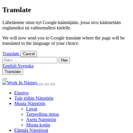
Skip
Translate
to
content
Lähetämme sinut nyt Google-kääntäjään, jossa sivu käännetään
englanniksi tai valitsemallesi kielelle.
We will now send you to Google translate where the page will be
translated to the language of your choice.
Translate
Cancel
Haku:
English
Svenska
English
Svenska
Translate
Log
Search
in
this
Log
Search
Show
site
in
this
Primary
Etusivu
site
Menu
Tule töihin Närpiöön
Muuta Närpiöön
Luvat
Tarpeellista tietoa
Asetu Närpiöön
Muuta kotiin
Elämää Närpiössä