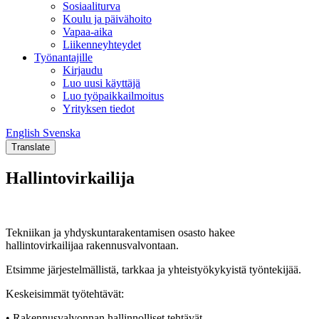
Sosiaaliturva
Koulu ja päivähoito
Vapaa-aika
Liikenneyhteydet
Työnantajille
Kirjaudu
Luo uusi käyttäjä
Luo työpaikkailmoitus
Yrityksen tiedot
English
Svenska
English
Svenska
Translate
Hallintovirkailija
Tekniikan ja yhdyskuntarakentamisen osasto hakee
hallintovirkailijaa rakennusvalvontaan.
Etsimme järjestelmällistä, tarkkaa ja yhteistyökykyistä työntekijää.
Keskeisimmät työtehtävät:
• Rakennusvalvonnan hallinnolliset tehtävät