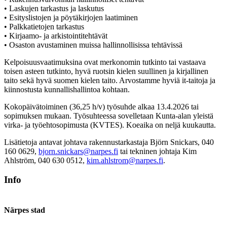
• Laskujen tarkastus ja laskutus
• Esityslistojen ja pöytäkirjojen laatiminen
• Palkkatietojen tarkastus
• Kirjaamo- ja arkistointitehtävät
• Osaston avustaminen muissa hallinnollisissa tehtävissä
Kelpoisuusvaatimuksina ovat merkonomin tutkinto tai vastaava
toisen asteen tutkinto, hyvä ruotsin kielen suullinen ja kirjallinen
taito sekä hyvä suomen kielen taito. Arvostamme hyviä it-taitoja ja
kiinnostusta kunnallishallintoa kohtaan.
Kokopäivätoiminen (36,25 h/v) työsuhde alkaa 13.4.2026 tai
sopimuksen mukaan. Työsuhteessa sovelletaan Kunta-alan yleistä
virka- ja työehtosopimusta (KVTES). Koeaika on neljä kuukautta.
Lisätietoja antavat johtava rakennustarkastaja Björn Snickars, 040
160 0629,
bjorn.snickars@narpes.fi
tai tekninen johtaja Kim
Ahlström, 040 630 0512,
kim.ahlstrom@narpes.fi
.
Info
Närpes stad