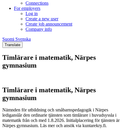
Connections
For employers
Log in
Create a new user
Create job announcement
Company info
Suomi
Svenska
Suomi
Svenska
Translate
Timlärare i matematik, Närpes
gymnasium
Timlärare i matematik, Närpes
gymnasium
Nämnden för utbildning och småbarnspedagogik i Närpes
lediganslår den ordinarie tjänsten som timlärare i huvudsyssla i
matematik från och med 1.8.2026. Initialplacering för tjänsten är
Närpes gymnasium. Läs mer och ansök via kuntarekry.fi.