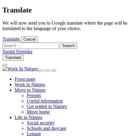
Skip
Translate
to
content
We will now send you to Google translate where the page will be
translated to the language of your choice.
Translate
Cancel
Search
for:
Suomi
Svenska
Suomi
Svenska
Translate
Log
Search
in
this
Log
Search
Show
site
in
this
Primary
Front page
site
Menu
Work in Närpes
Move to Närpes
Permits
Useful information
Get settled in Närpes
Move home
Life in Närpes
Social security
Schools and daycare
Leisure