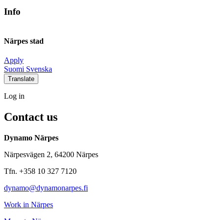
Info
Närpes stad
Apply
Social
Social
Social
Social
Suomi
Svenska
link
link
link
link
Translate
Log
Log in
in
Contact us
Dynamo Närpes
Närpesvägen 2, 64200 Närpes
Tfn. +358 10 327 7120
dynamo@dynamonarpes.fi
Work in Närpes