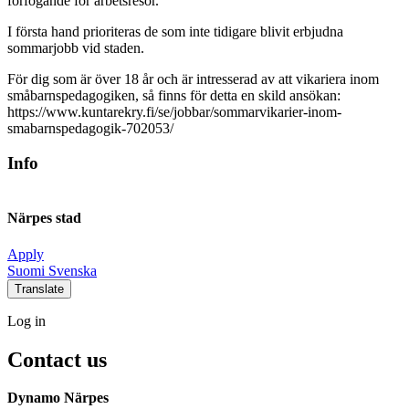
förfogande för arbetsresor.
I första hand prioriteras de som inte tidigare blivit erbjudna
sommarjobb vid staden.
För dig som är över 18 år och är intresserad av att vikariera inom
småbarnspedagogiken, så finns för detta en skild ansökan:
https://www.kuntarekry.fi/se/jobbar/sommarvikarier-inom-
smabarnspedagogik-702053/
Info
Närpes stad
Apply
Social
Social
Social
Social
Suomi
Svenska
link
link
link
link
Translate
Log
Log in
in
Contact us
Dynamo Närpes