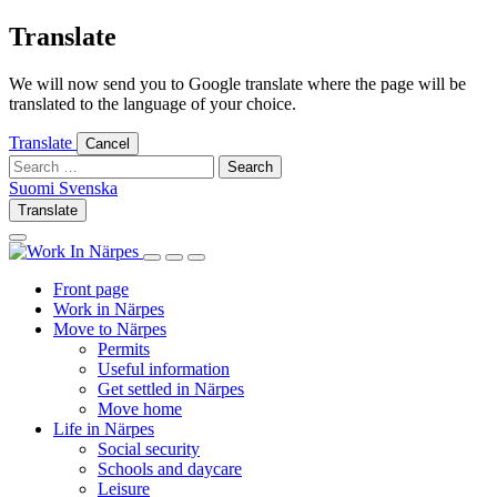
Skip
Translate
to
content
We will now send you to Google translate where the page will be
translated to the language of your choice.
Translate
Cancel
Search
for:
Suomi
Svenska
Suomi
Svenska
Translate
Log
Search
in
this
Log
Search
Show
site
in
this
Primary
Front page
site
Menu
Work in Närpes
Move to Närpes
Permits
Useful information
Get settled in Närpes
Move home
Life in Närpes
Social security
Schools and daycare
Leisure