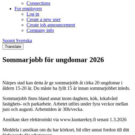
Connections
For employers
Log in
Create a new user
Create job announcement
Company info
Suomi
Svenska
Suomi
Svenska
Translate
Sommarjobb för ungdomar 2026
Närpes stad kan detta år ge sommarjobb åt cirka 20 ungdomar i
åldern 15-20 år. Du måste ha fyllt 15 år innan sommarjobbet inleds.
Sommarjobb finns bland annat inom daghem, kök, lokalvård
fastighets- och parkarbete. Arbetet utförs under fyra veckor mellan
juni och augusti. Arbetstiden är 30h/vecka.
Ansökan sker elektroniskt via www.kuntarekry.fi senast 1.3.2026
Meddela i ansökan om du har körkort, bil eller annat fordon till ditt